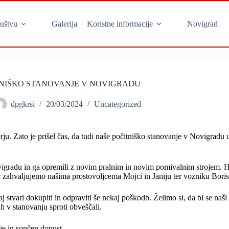
uštvu
Galerija
Koristne informacije
Novigrad
NIŠKO STANOVANJE V NOVIGRADU
dpgkrsi
20/03/2024
Uncategorized
ju. Zato je prišel čas, da tudi naše počitniško stanovanje v Novigradu
igradu in ga opremili z novim pralnim in novim pomivalnim strojem. H
oč zahvaljujemo našima prostovoljcema Mojci in Janiju ter vozniku Boris
stvari dokupiti in odpraviti še nekaj poškodb. Želimo si, da bi se naši 
ah v stanovanju sproti obveščali.
je in sončen dopust.