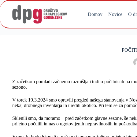
Skip
to
content
Domov
Novice
O dr
POČIT
Z začetkom pomladi začnemo razmišljati tudi o počitnicah na mor
sezono.
V torek 19.3.2024 smo opravili pregled našega stanovanja v Nov
nekaj drobnega inventarja in uredili okolico. Pri tem se za pom
Sklenili smo, da moramo – pred začetkom glavne sezone, še nekaj 
prijetno počutili in nas o ugotovljenih nepravilnostih in poškodb
Vsem, ki bodo letovali v našem stanovanju želimo prijetno bivan