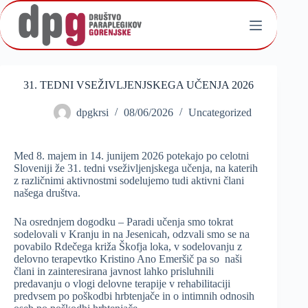
Skip
to
content
31. TEDNI VSEŽIVLJENJSKEGA UČENJA 2026
dpgkrsi
08/06/2026
Uncategorized
Med 8. majem in 14. junijem 2026 potekajo po celotni
Sloveniji že 31. tedni vseživljenjskega učenja, na katerih
z različnimi aktivnostmi sodelujemo tudi aktivni člani
našega društva.
Na osrednjem dogodku – Paradi učenja smo tokrat
sodelovali v Kranju in na Jesenicah, odzvali smo se na
povabilo Rdečega križa Škofja loka, v sodelovanju z
delovno terapevtko Kristino Ano Emeršič pa so naši
člani in zainteresirana javnost lahko prisluhnili
predavanju o vlogi delovne terapije v rehabilitaciji
predvsem po poškodbi hrbtenjače in o intimnih odnosih