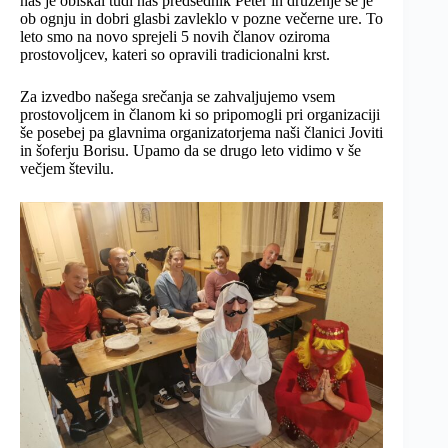
nas je obiskal tudi naš predsednik Peter in druženje se je
ob ognju in dobri glasbi zavleklo v pozne večerne ure. To
leto smo na novo sprejeli 5 novih članov oziroma
prostovoljcev, kateri so opravili tradicionalni krst.
Za izvedbo našega srečanja se zahvaljujemo vsem
prostovoljcem in članom ki so pripomogli pri organizaciji
še posebej pa glavnima organizatorjema naši članici Joviti
in šoferju Borisu. Upamo da se drugo leto vidimo v še
večjem številu.