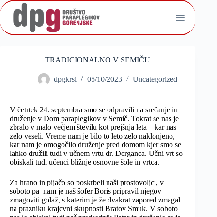
Skip
to
content
TRADICIONALNO V SEMIČU
dpgkrsi
05/10/2023
Uncategorized
V četrtek 24. septembra smo se odpravili na srečanje in
druženje v Dom paraplegikov v Semič. Tokrat se nas je
zbralo v malo večjem številu kot prejšnja leta – kar nas
zelo veseli. Vreme nam je bilo to leto zelo naklonjeno,
kar nam je omogočilo druženje pred domom kjer smo se
lahko družili tudi v učnem vrtu dr. Derganca. Učni vrt so
obiskali tudi učenci bližnje osnovne šole in vrtca.
Za hrano in pijačo so poskrbeli naši prostovoljci, v
soboto pa nam je naš šofer Boris pripravil njegov
zmagoviti golaž, s katerim je že dvakrat zapored zmagal
na prazniku krajevni skupnosti Bratov Smuk. V soboto