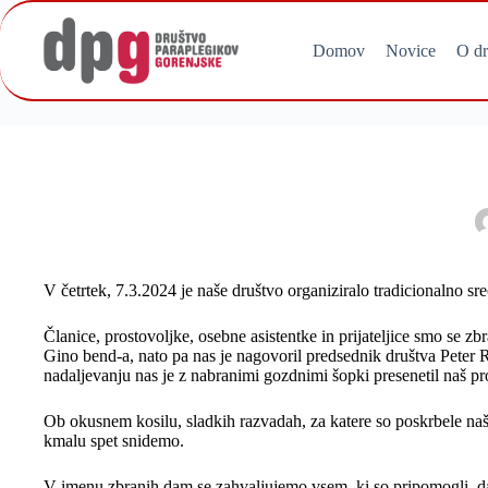
Skip
to
content
Domov
Novice
O dr
V četrtek, 7.3.2024 je naše društvo organiziralo tradicionalno s
Članice, prostovoljke, osebne asistentke in prijateljice smo se z
Gino bend-a, nato pa nas je nagovoril predsednik društva Peter Ro
nadaljevanju nas je z nabranimi gozdnimi šopki presenetil naš pr
Ob okusnem kosilu, sladkih razvadah, za katere so poskrbele naše 
kmalu spet snidemo.
V imenu zbranih dam se zahvaljujemo vsem, ki so pripomogli, da 