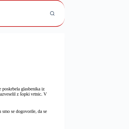
e poskrbela glasbenika iz
azveselil z šopki vrtnic. V
su smo se dogovorile, da se