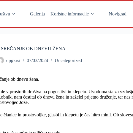
uštvu
Galerija
Koristne informacije
Novigrad
SREČANJE OB DNEVU ŽENA
dpgkrsi
07/03/2024
Uncategorized
rečanje ob dnevu žena.
brale v prostorih društva na pogostitvi in klepetu. Uvodoma sta za vzdušj
bnik, nam čestital ob dnevu žena in zaželel prijetno druženje, ter nas r
ostovoljec Jože.
članice in prostovoljke, glasbi in klepetu je čas hitro minil. Ob slove
je naše srečanje odlično uspelo.