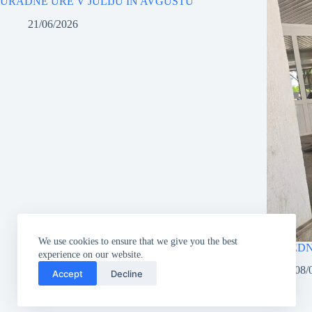
URADNE URE V JULIJU IN AVGUSTU
21/06/2026
We use cookies to ensure that we give you the best
31. TED
experience on our website.
08/
Accept
Decline