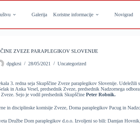
uštvu
Galerija
Koristne informacije
Novigrad
ŠČINE ZVEZE PARAPLEGIKOV SLOVENIJE
dpgkrsi
28/05/2021
Uncategorized
la 3. redna seja Skupščine Zveze paraplegikov Slovenije. Udeležili so
Selak in Anka Vesel, predsednik Zveze, predsednik Nadzornega odbora,
a Zveze. Sejo je vodil predsednik Skupščine
Peter Robnik.
tarne in disciplinske komisije Zveze, Doma paraplegikov Pacug in Nad
 sveta Družbe Dom paraplegikov d.o.o. Izvoljeni so bili: Damjan Hovni