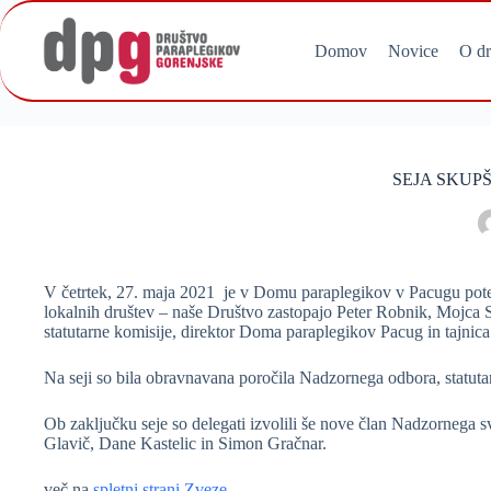
Skip
to
content
Domov
Novice
O dr
SEJA SKUP
V četrtek, 27. maja 2021 je v Domu paraplegikov v Pacugu poteka
lokalnih društev – naše Društvo zastopajo Peter Robnik, Mojca 
statutarne komisije, direktor Doma paraplegikov Pacug in tajnic
Na seji so bila obravnavana poročila Nadzornega odbora, statu
Ob zaključku seje so delegati izvolili še nove član Nadzornega
Glavič, Dane Kastelic in Simon Gračnar.
več na
spletni strani Zveze .