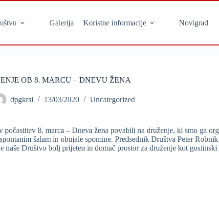
uštvu
Galerija
Koristne informacije
Novigrad
ENJE OB 8. MARCU – DNEVU ŽENA
dpgkrsi
13/03/2020
Uncategorized
 v počastitev 8. marca – Dneva žena povabili na druženje, ki smo ga org
spontanim šalam in obujale spomine. Predsednik Društva Peter Robnik na
je naše Društvo bolj prijeten in domač prostor za druženje kot gostinski l