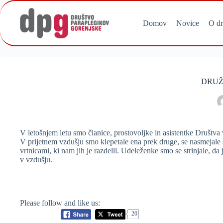
Skip
to
content
Domov
Novice
O dr
DRUŽ
V letošnjem letu smo članice, prostovoljke in asistentke Društva
V prijetnem vzdušju smo klepetale ena prek druge, se nasmejale 
vrtnicami, ki nam jih je razdelil. Udeleženke smo se strinjale, da 
v vzdušju.
Please follow and like us:
20