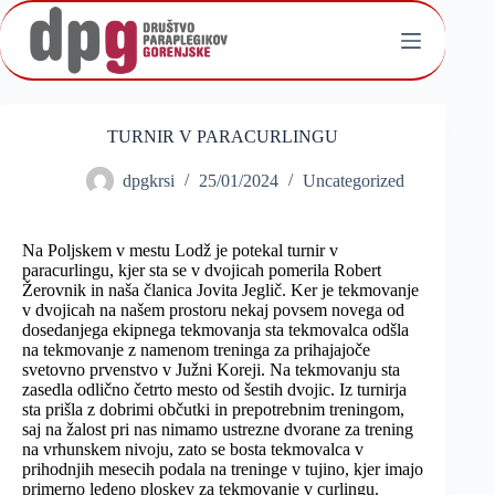
Skip
to
content
TURNIR V PARACURLINGU
dpgkrsi
25/01/2024
Uncategorized
Na Poljskem v mestu Lodž je potekal turnir v
paracurlingu, kjer sta se v dvojicah pomerila Robert
Žerovnik in naša članica Jovita Jeglič. Ker je tekmovanje
v dvojicah na našem prostoru nekaj povsem novega od
dosedanjega ekipnega tekmovanja sta tekmovalca odšla
na tekmovanje z namenom treninga za prihajajoče
svetovno prvenstvo v Južni Koreji. Na tekmovanju sta
zasedla odlično četrto mesto od šestih dvojic. Iz turnirja
sta prišla z dobrimi občutki in prepotrebnim treningom,
saj na žalost pri nas nimamo ustrezne dvorane za trening
na vrhunskem nivoju, zato se bosta tekmovalca v
prihodnjih mesecih podala na treninge v tujino, kjer imajo
primerno ledeno ploskev za tekmovanje v curlingu.