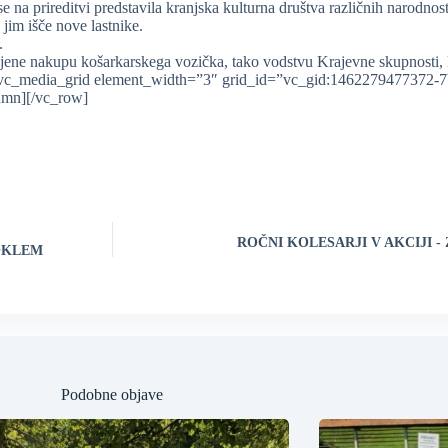
e na prireditvi predstavila kranjska kulturna društva različnih narodnost
 jim išče nove lastnike.
.
enjene nakupu košarkarskega vozička, tako vodstvu Krajevne skupnosti, 
[vc_media_grid element_width=”3″ grid_id=”vc_gid:1462279477372-7
umn][/vc_row]
ROČNI KOLESARJI V AKCIJI -
OKLEM
Podobne objave