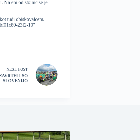
i. Na eni od stojnic se je
kot tudi obiskovalcem.
bf01c80-23f2-10″
NEXT
POST
 ZAVRTELI SO
SLOVENIJO