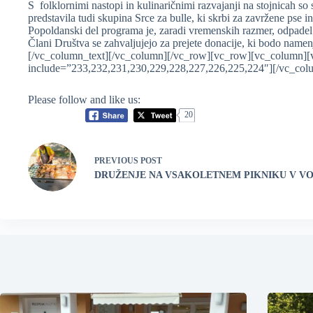
S folklornimi nastopi in kulinaričnimi razvajanji na stojnicah so s
predstavila tudi skupina Srce za bulle, ki skrbi za zavržene pse in
Popoldanski del programa je, zaradi vremenskih razmer, odpadel
Člani Društva se zahvaljujejo za prejete donacije, ki bodo nam
[/vc_column_text][/vc_column][/vc_row][vc_row][vc_column]
include=”233,232,231,230,229,228,227,226,225,224″][/vc_col
Please follow and like us:
20
PREVIOUS
POST
DRUŽENJE NA VSAKOLETNEM PIKNIKU V V