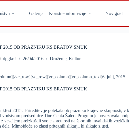
uštvu
Galerija
Koristne informacije
Novigrad
 2015 OB PRAZNIKU KS BRATOV SMUK
dpgkrsi
26/04/2016
Druženje
,
Kultura
olumn][/vc_row][vc_row][vc_column][vc_column_text]6. julij, 2015
 2015 OB PRAZNIKU KS BRATOV SMUK
ukfest 2015. Prireditev je potekala ob prazniku krajevne skupnosti, v 
 pod vodstvom predsednice Tine Centa Žalec. Program je povezovala po
z veseljem preizkušali svoje spretnosti na športnih invalidskih vozičkih 
ela. Mimoidoče so zlasti pritegnili slikarji, ki slikajo z usti.