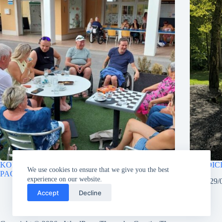
KOPALNI DAN V DOMU PARAPLEGIKOV V
TRADIC
We use cookies to ensure that we give you the best
PACUGU
experience on our website.
29/
15/07/2026
Accept
Decline