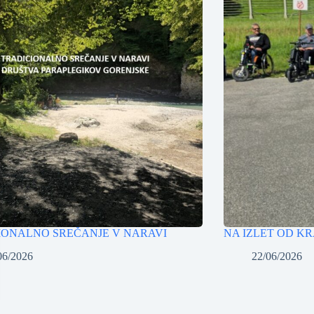
IONALNO SREČANJE V NARAVI
NA IZLET OD K
06/2026
22/06/2026