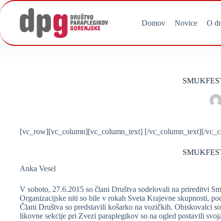
Skip
to
content
Domov
Novice
O dr
SMUKFEST
[vc_row][vc_column][vc_column_text] [/vc_column_text][/vc_c
SMUKFEST
Anka Vesel
V soboto, 27.6.2015 so člani Društva sodelovali na prireditvi Sm
Organizacijske niti so bile v rokah Sveta Krajevne skupnosti,
Člani Društva so predstavili košarko na vozičkih. Obiskovalci so 
likovne sekcije pri Zvezi paraplegikov so na ogled postavili svoja d