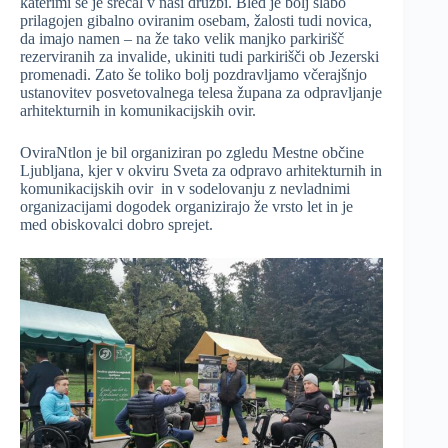
katerimi se je srečal v naši družbi. Bled je bolj slabo
prilagojen gibalno oviranim osebam, žalosti tudi novica,
da imajo namen – na že tako velik manjko parkirišč
rezerviranih za invalide, ukiniti tudi parkirišči ob Jezerski
promenadi. Zato še toliko bolj pozdravljamo včerajšnjo
ustanovitev posvetovalnega telesa župana za odpravljanje
arhitekturnih in komunikacijskih ovir.
OviraNtlon je bil organiziran po zgledu Mestne občine
Ljubljana, kjer v okviru Sveta za odpravo arhitekturnih in
komunikacijskih ovir in v sodelovanju z nevladnimi
organizacijami dogodek organizirajo že vrsto let in je
med obiskovalci dobro sprejet.