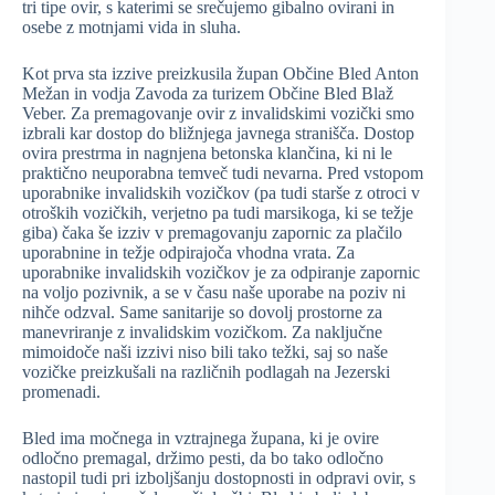
tri tipe ovir, s katerimi se srečujemo gibalno ovirani in
osebe z motnjami vida in sluha.
Kot prva sta izzive preizkusila župan Občine Bled Anton
Mežan in vodja Zavoda za turizem Občine Bled Blaž
Veber. Za premagovanje ovir z invalidskimi vozički smo
izbrali kar dostop do bližnjega javnega stranišča. Dostop
ovira prestrma in nagnjena betonska klančina, ki ni le
praktično neuporabna temveč tudi nevarna. Pred vstopom
uporabnike invalidskih vozičkov (pa tudi starše z otroci v
otroških vozičkih, verjetno pa tudi marsikoga, ki se težje
giba) čaka še izziv v premagovanju zapornic za plačilo
uporabnine in težje odpirajoča vhodna vrata. Za
uporabnike invalidskih vozičkov je za odpiranje zapornic
na voljo pozivnik, a se v času naše uporabe na poziv ni
nihče odzval. Same sanitarije so dovolj prostorne za
manevriranje z invalidskim vozičkom. Za naključne
mimoidoče naši izzivi niso bili tako težki, saj so naše
vozičke preizkušali na različnih podlagah na Jezerski
promenadi.
Bled ima močnega in vztrajnega župana, ki je ovire
odločno premagal, držimo pesti, da bo tako odločno
nastopil tudi pri izboljšanju dostopnosti in odpravi ovir, s