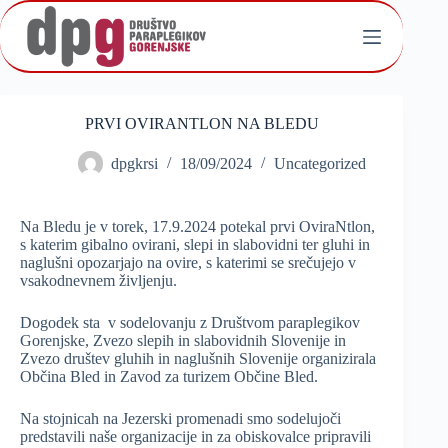
Skip
to
content
PRVI OVIRANTLON NA BLEDU
dpgkrsi
18/09/2024
Uncategorized
Na Bledu je v torek, 17.9.2024 potekal prvi OviraNtlon,
s katerim gibalno ovirani, slepi in slabovidni ter gluhi in
naglušni opozarjajo na ovire, s katerimi se srečujejo v
vsakodnevnem življenju.
Dogodek sta v sodelovanju z Društvom paraplegikov
Gorenjske, Zvezo slepih in slabovidnih Slovenije in
Zvezo društev gluhih in naglušnih Slovenije organizirala
Občina Bled in Zavod za turizem Občine Bled.
Na stojnicah na Jezerski promenadi smo sodelujoči
predstavili naše organizacije in za obiskovalce pripravili