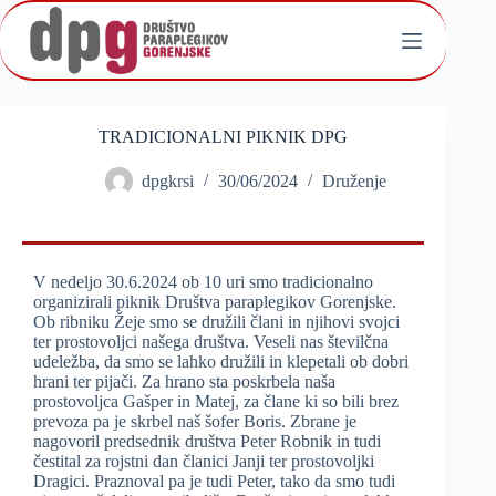
TRADICIONALNI PIKNIK DPG
dpgkrsi
30/06/2024
Druženje
V nedeljo 30.6.2024 ob 10 uri smo tradicionalno
organizirali piknik Društva paraplegikov Gorenjske.
Ob ribniku Žeje smo se družili člani in njihovi svojci
ter prostovoljci našega društva. Veseli nas številčna
udeležba, da smo se lahko družili in klepetali ob dobri
hrani ter pijači. Za hrano sta poskrbela naša
prostovoljca Gašper in Matej, za člane ki so bili brez
prevoza pa je skrbel naš šofer Boris. Zbrane je
nagovoril predsednik društva Peter Robnik in tudi
čestital za rojstni dan članici Janji ter prostovoljki
Dragici. Praznoval pa je tudi Peter, tako da smo tudi