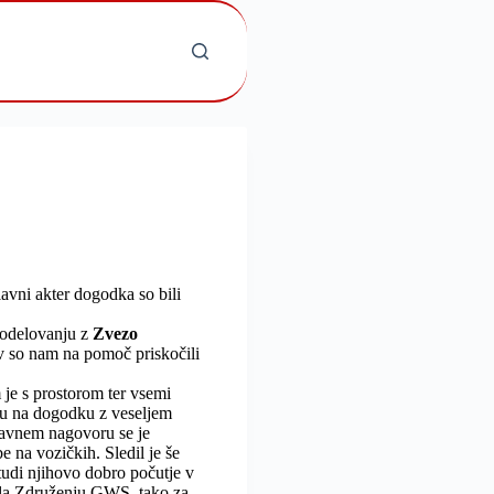
avni akter dogodka so bili
sodelovanju z
Zvezo
ev so nam na pomoč priskočili
 je s prostorom ter vsemi
lu na dogodku z veseljem
ravnem nagovoru se je
 na vozičkih. Sledil je še
tudi njihovo dobro počutje v
lila Združenju GWS, tako za