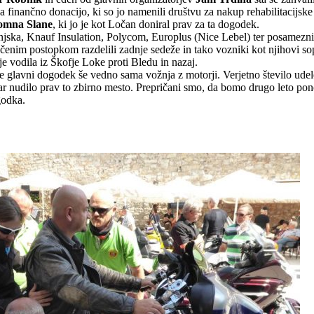
a finančno donacijo, ki so jo namenili društvu za nakup rehabilitacijsk
omna Slane
, ki jo je kot Ločan doniral prav za ta dogodek.
njska, Knauf Insulation, Polycom, Europlus (Nice Lebel) ter posamez
čenim postopkom razdelili zadnje sedeže in tako vozniki kot njihovi sop
 je vodila iz Škofje Loke proti Bledu in nazaj.
 je glavni dogodek še vedno sama vožnja z motorji. Verjetno število ude
n čar nudilo prav to zbirno mesto. Prepričani smo, da bomo drugo leto po
godka.