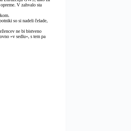
e opreme. V zahvalo sta
nikom.
otniki so si nadeli čelade,
ležencev ne bi bistveno
novno »v sedlu«, s tem pa