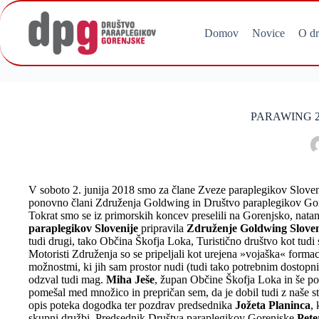
Skip
to
content
Domov
Novice
O dr
PARAWING 20
V soboto 2. junija 2018 smo za člane Zveze paraplegikov Slovenij
ponovno člani Združenja Goldwing in Društvo paraplegikov Go
Tokrat smo se iz primorskih koncev preselili na Gorenjsko, nat
paraplegikov Slovenije
pripravila
Združenje Goldwing Sloven
tudi drugi, tako Občina Škofja Loka, Turistično društvo kot tud
Motoristi Združenja so se pripeljali kot urejena »vojaška« formac
možnostmi, ki jih sam prostor nudi (tudi tako potrebnim dostop
odzval tudi mag.
Miha Ješe
, župan Občine Škofja Loka in še p
pomešal med množico in prepričan sem, da je dobil tudi z naše st
opis poteka dogodka ter pozdrav predsednika
Jožeta Planinca
,
skupni družbi. Predsednik Društva paraplegikov Gorenjske
Pet