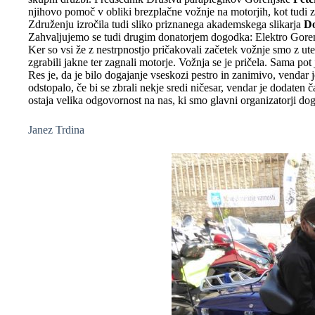
njihovo pomoč v obliki brezplačne vožnje na motorjih, kot tudi z
Združenju izročila tudi sliko priznanega akademskega slikarja
D
Zahvaljujemo se tudi drugim donatorjem dogodka: Elektro Gore
Ker so vsi že z nestrpnostjo pričakovali začetek vožnje smo z ute
zgrabili jakne ter zagnali motorje. Vožnja se je pričela. Sama pot
Res je, da je bilo dogajanje vseskozi pestro in zanimivo, vendar
odstopalo, če bi se zbrali nekje sredi ničesar, vendar je dodate
ostaja velika odgovornost na nas, ki smo glavni organizatorji do
Janez Trdina