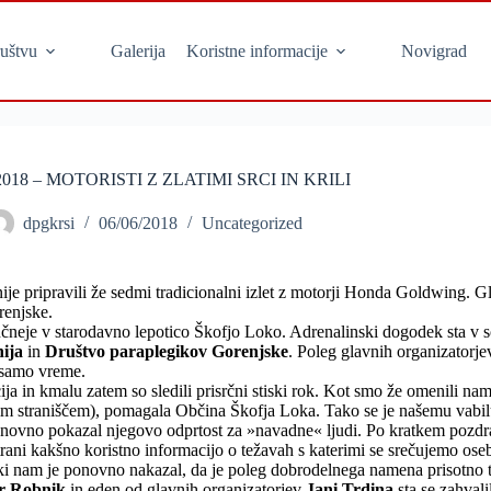
uštvu
Galerija
Koristne informacije
Novigrad
18 – MOTORISTI Z ZLATIMI SRCI IN KRILI
dpgkrsi
06/06/2018
Uncategorized
e pripravili že sedmi tradicionalni izlet z motorji Honda Goldwing. Gl
renjske.
ančneje v starodavno lepotico Škofjo Loko. Adrenalinski dogodek sta v 
ija
in
Društvo paraplegikov Gorenjske
. Poleg glavnih organizatorj
i samo vreme.
ija in kmalu zatem so sledili prisrčni stiski rok. Kot smo že omenili nam
nim straniščem), pomagala Občina Škofja Loka. Tako se je našemu vabi
onovno pokazal njegovo odprtost za »navadne« ljudi. Po kratkem pozd
rani kakšno koristno informacijo o težavah s katerimi se srečujemo osebe
 ki nam je ponovno nakazal, da je poleg dobrodelnega namena prisotno 
er Robnik
in eden od glavnih organizatorjev
Jani Trdina
sta se zahva