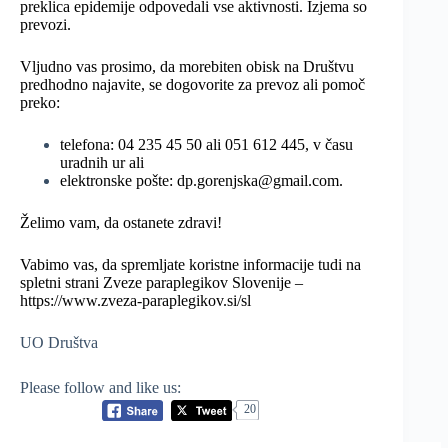
preklica epidemije odpovedali vse aktivnosti. Izjema so
prevozi.
Vljudno vas prosimo, da morebiten obisk na Društvu
predhodno najavite, se dogovorite za prevoz ali pomoč
preko:
telefona:
04 235 45 50
ali
051 612 445
, v času
uradnih ur ali
elektronske pošte:
dp.gorenjska@gmail.com
.
Želimo vam, da ostanete zdravi!
Vabimo vas, da spremljate koristne informacije tudi na
spletni strani Zveze paraplegikov Slovenije –
https://www.zveza-paraplegikov.si/sl
UO Društva
Please follow and like us:
20