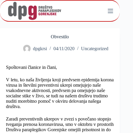
Skip
to
content
Obvestilo
dpgkrsi
04/11/2020
Uncategorized
Spoštovani članice in člani,
V letu, ko naša življenja kroji predvsem epidemija korona
virusa in številni preventivni ukrepi omejujejo naše
vsakodnevne aktivnosti, predvsem pa omejujejo naše
socialne stike v živo, se tudi na našem društvu trudimo
nuditi morebitno pomoč v okviru delovanja našega
društva.
Zaradi preventivnih ukrepov v zvezi s povečano stopnjo
tveganja prenosa koronavirusa, smo v oktobru v prostorih
Društva paraplegikov Gorenjske omejili prisotnost in do