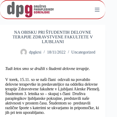
Skip
to
content
NA OBISKU PRI ŠTUDENTIH DELOVNE
TERAPIJE ZDRAVSTVENE FAKULTETE V
LJUBLJANI
dpgkrsi
18/11/2022
Uncategorized
Tudi letos smo se družili s študenti delovne terapije.
V torek, 15.11. so se naši člani odzvali na povabilo
delovne terapevtke in predavateljice na oddelku delovne
terapije Zdravstvene fakultete v Ljubljani Alenke Plemelj.
Študentom 3. letnika so
– skupaj s člani Društva
paraplegikov ljubljanske pokrajine,
predstavili naše
aktivnosti v prostem času. Študentom so predstavili
različne športe s katerimi se ukvarjamo in pripomočke, ki
jih pri tem uporabljamo.