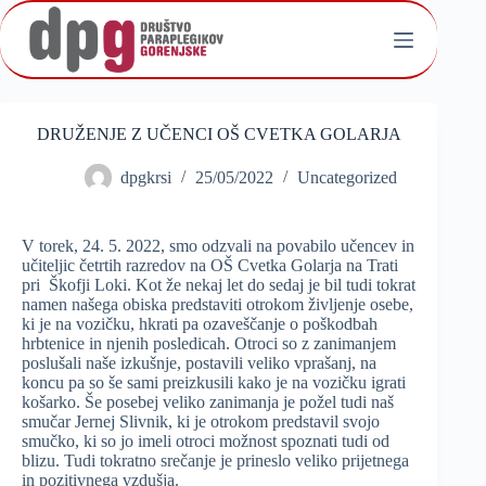
Skip
to
content
DRUŽENJE Z UČENCI OŠ CVETKA GOLARJA
dpgkrsi
25/05/2022
Uncategorized
V torek, 24. 5. 2022, smo odzvali na povabilo učencev in
učiteljic četrtih razredov na OŠ Cvetka Golarja na Trati
pri Škofji Loki. Kot že nekaj let do sedaj je bil tudi tokrat
namen našega obiska predstaviti otrokom življenje osebe,
ki je na vozičku, hkrati pa ozaveščanje o poškodbah
hrbtenice in njenih posledicah. Otroci so z zanimanjem
poslušali naše izkušnje, postavili veliko vprašanj, na
koncu pa so še sami preizkusili kako je na vozičku igrati
košarko. Še posebej veliko zanimanja je požel tudi naš
smučar Jernej Slivnik, ki je otrokom predstavil svojo
smučko, ki so jo imeli otroci možnost spoznati tudi od
blizu. Tudi tokratno srečanje je prineslo veliko prijetnega
in pozitivnega vzdušja.