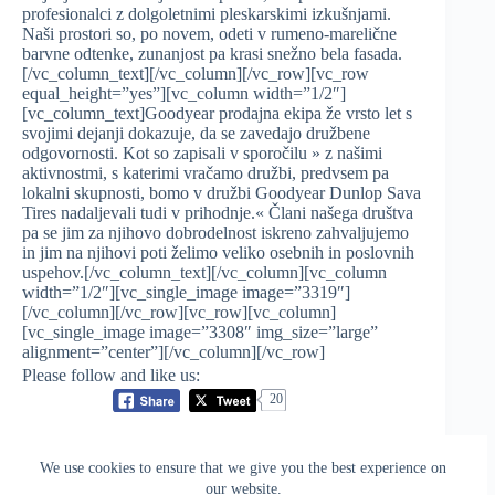
profesionalci z dolgoletnimi pleskarskimi izkušnjami.
Naši prostori so, po novem, odeti v rumeno-marelične
barvne odtenke, zunanjost pa krasi snežno bela fasada.
[/vc_column_text][/vc_column][/vc_row][vc_row
equal_height=”yes”][vc_column width=”1/2″]
[vc_column_text]Goodyear prodajna ekipa že vrsto let s
svojimi dejanji dokazuje, da se zavedajo družbene
odgovornosti. Kot so zapisali v sporočilu » z našimi
aktivnostmi, s katerimi vračamo družbi, predvsem pa
lokalni skupnosti, bomo v družbi Goodyear Dunlop Sava
Tires nadaljevali tudi v prihodnje.« Člani našega društva
pa se jim za njihovo dobrodelnost iskreno zahvaljujemo
in jim na njihovi poti želimo veliko osebnih in poslovnih
uspehov.[/vc_column_text][/vc_column][vc_column
width=”1/2″][vc_single_image image=”3319″]
[/vc_column][/vc_row][vc_row][vc_column]
[vc_single_image image=”3308″ img_size=”large”
alignment=”center”][/vc_column][/vc_row]
Please follow and like us:
20
We use cookies to ensure that we give you the best experience on
PREVIOUS
NEXT
our website.