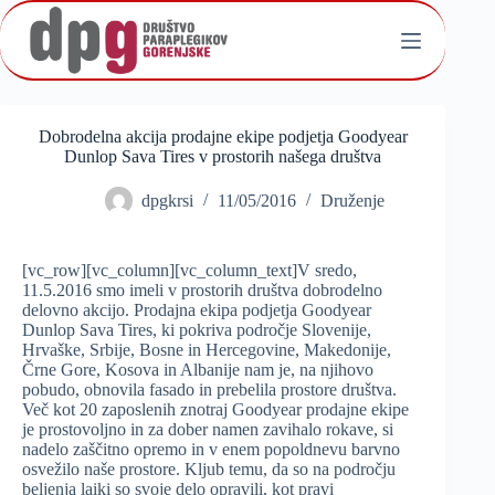
Skip
to
content
Dobrodelna akcija prodajne ekipe podjetja Goodyear
Dunlop Sava Tires v prostorih našega društva
dpgkrsi
11/05/2016
Druženje
[vc_row][vc_column][vc_column_text]V sredo,
11.5.2016 smo imeli v prostorih društva dobrodelno
delovno akcijo. Prodajna ekipa podjetja Goodyear
Dunlop Sava Tires, ki pokriva področje Slovenije,
Hrvaške, Srbije, Bosne in Hercegovine, Makedonije,
Črne Gore, Kosova in Albanije nam je, na njihovo
pobudo, obnovila fasado in prebelila prostore društva.
Več kot 20 zaposlenih znotraj Goodyear prodajne ekipe
je prostovoljno in za dober namen zavihalo rokave, si
nadelo zaščitno opremo in v enem popoldnevu barvno
osvežilo naše prostore. Kljub temu, da so na področju
beljenja laiki so svoje delo opravili, kot pravi