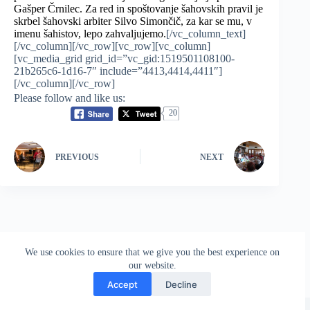
Gašper Črnilec. Za red in spoštovanje šahovskih pravil je
skrbel šahovski arbiter Silvo Simončič, za kar se mu, v
imenu šahistov, lepo zahvaljujemo.
[/vc_column_text]
[/vc_column][/vc_row][vc_row][vc_column]
[vc_media_grid grid_id=”vc_gid:1519501108100-
21b265c6-1d16-7″ include=”4413,4414,4411″]
[/vc_column][/vc_row]
Please follow and like us:
20
PREVIOUS
NEXT
We use cookies to ensure that we give you the best experience on
our website.
Accept
Decline
Copyright © 2026 - WordPress Theme by
CreativeThemes