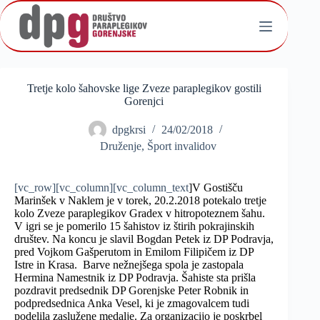
Skip
to
content
Tretje kolo šahovske lige Zveze paraplegikov gostili
Gorenjci
dpgkrsi
24/02/2018
Druženje
,
Šport invalidov
[vc_row][vc_column][vc_column_text
]V Gostišču
Marinšek v Naklem je v torek, 20.2.2018 potekalo tretje
kolo Zveze paraplegikov Gradex v hitropoteznem šahu.
V igri se je pomerilo 15 šahistov iz štirih pokrajinskih
društev. Na koncu je slavil Bogdan Petek iz DP Podravja,
pred Vojkom Gašperutom in Emilom Filipičem iz DP
Istre in Krasa. Barve nežnejšega spola je zastopala
Hermina Namestnik iz DP Podravja. Šahiste sta prišla
pozdravit predsednik DP Gorenjske Peter Robnik in
podpredsednica Anka Vesel, ki je zmagovalcem tudi
podelila zaslužene medalje. Za organizacijo je poskrbel