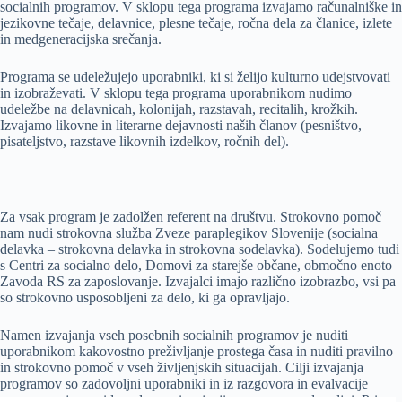
socialnih programov. V sklopu tega programa izvajamo računalniške in
jezikovne tečaje, delavnice, plesne tečaje, ročna dela za članice, izlete
in medgeneracijska srečanja.
Programa se udeležujejo uporabniki, ki si želijo kulturno udejstvovati
in izobraževati. V sklopu tega programa uporabnikom nudimo
udeležbe na delavnicah, kolonijah, razstavah, recitalih, krožkih.
Izvajamo likovne in literarne dejavnosti naših članov (pesništvo,
pisateljstvo, razstave likovnih izdelkov, ročnih del).
Za vsak program je zadolžen referent na društvu. Strokovno pomoč
nam nudi strokovna služba Zveze paraplegikov Slovenije (socialna
delavka – strokovna delavka in strokovna sodelavka). Sodelujemo tudi
s Centri za socialno delo, Domovi za starejše občane, območno enoto
Zavoda RS za zaposlovanje. Izvajalci imajo različno izobrazbo, vsi pa
so strokovno usposobljeni za delo, ki ga opravljajo.
Namen izvajanja vseh posebnih socialnih programov je nuditi
uporabnikom kakovostno preživljanje prostega časa in nuditi pravilno
in strokovno pomoč v vseh življenjskih situacijah. Cilji izvajanja
programov so zadovoljni uporabniki in iz razgovora in evalvacije
programov je razvidno, da so z izvajanji programov zadovoljni. Pri