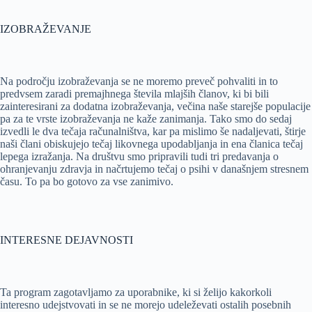
IZOBRAŽEVANJE
Na področju izobraževanja se ne moremo preveč pohvaliti in to
predvsem zaradi premajhnega števila mlajših članov, ki bi bili
zainteresirani za dodatna izobraževanja, večina naše starejše populacije
pa za te vrste izobraževanja ne kaže zanimanja. Tako smo do sedaj
izvedli le dva tečaja računalništva, kar pa mislimo še nadaljevati, štirje
naši člani obiskujejo tečaj likovnega upodabljanja in ena članica tečaj
lepega izražanja. Na društvu smo pripravili tudi tri predavanja o
ohranjevanju zdravja in načrtujemo tečaj o psihi v današnjem stresnem
času. To pa bo gotovo za vse zanimivo.
INTERESNE DEJAVNOSTI
Ta program zagotavljamo za uporabnike, ki si želijo kakorkoli
interesno udejstvovati in se ne morejo udeleževati ostalih posebnih