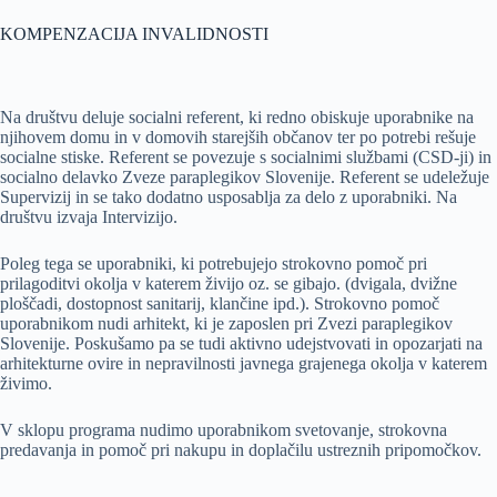
KOMPENZACIJA INVALIDNOSTI
Na društvu deluje socialni referent, ki redno obiskuje uporabnike na
njihovem domu in v domovih starejših občanov ter po potrebi rešuje
socialne stiske. Referent se povezuje s socialnimi službami (CSD-ji) in
socialno delavko Zveze paraplegikov Slovenije. Referent se udeležuje
Supervizij in se tako dodatno usposablja za delo z uporabniki. Na
društvu izvaja Intervizijo.
Poleg tega se uporabniki, ki potrebujejo strokovno pomoč pri
prilagoditvi okolja v katerem živijo oz. se gibajo. (dvigala, dvižne
ploščadi, dostopnost sanitarij, klančine ipd.). Strokovno pomoč
uporabnikom nudi arhitekt, ki je zaposlen pri Zvezi paraplegikov
Slovenije. Poskušamo pa se tudi aktivno udejstvovati in opozarjati na
arhitekturne ovire in nepravilnosti javnega grajenega okolja v katerem
živimo.
V sklopu programa nudimo uporabnikom svetovanje, strokovna
predavanja in pomoč pri nakupu in doplačilu ustreznih pripomočkov.