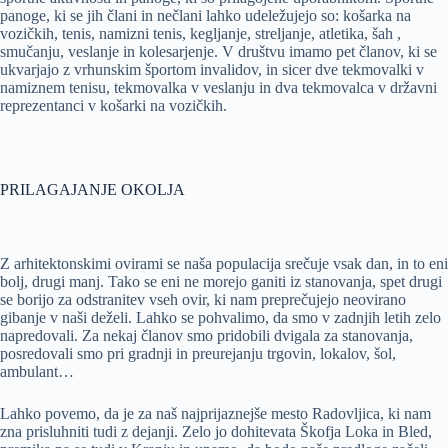
panoge, ki se jih člani in nečlani lahko udeležujejo so: košarka na
vozičkih, tenis, namizni tenis, kegljanje, streljanje, atletika, šah ,
smučanju, veslanje in kolesarjenje. V društvu imamo pet članov, ki se
ukvarjajo z vrhunskim športom invalidov, in sicer dve tekmovalki v
namiznem tenisu, tekmovalka v veslanju in dva tekmovalca v državni
reprezentanci v košarki na vozičkih.
PRILAGAJANJE OKOLJA
Z arhitektonskimi ovirami se naša populacija srečuje vsak dan, in to eni
bolj, drugi manj. Tako se eni ne morejo ganiti iz stanovanja, spet drugi
se borijo za odstranitev vseh ovir, ki nam preprečujejo neovirano
gibanje v naši deželi. Lahko se pohvalimo, da smo v zadnjih letih zelo
napredovali. Za nekaj članov smo pridobili dvigala za stanovanja,
posredovali smo pri gradnji in preurejanju trgovin, lokalov, šol,
ambulant…
Lahko povemo, da je za naš najprijaznejše mesto Radovljica, ki nam
zna prisluhniti tudi z dejanji. Zelo jo dohitevata Škofja Loka in Bled,