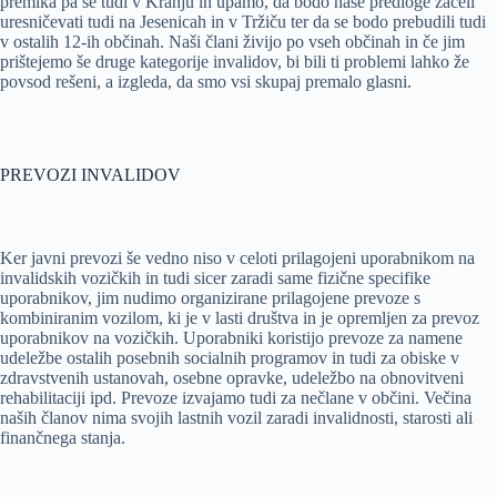
premika pa se tudi v Kranju in upamo, da bodo naše predloge začeli
uresničevati tudi na Jesenicah in v Tržiču ter da se bodo prebudili tudi
v ostalih 12-ih občinah. Naši člani živijo po vseh občinah in če jim
prištejemo še druge kategorije invalidov, bi bili ti problemi lahko že
povsod rešeni, a izgleda, da smo vsi skupaj premalo glasni.
PREVOZI INVALIDOV
Ker javni prevozi še vedno niso v celoti prilagojeni uporabnikom na
invalidskih vozičkih in tudi sicer zaradi same fizične specifike
uporabnikov, jim nudimo organizirane prilagojene prevoze s
kombiniranim vozilom, ki je v lasti društva in je opremljen za prevoz
uporabnikov na vozičkih. Uporabniki koristijo prevoze za namene
udeležbe ostalih posebnih socialnih programov in tudi za obiske v
zdravstvenih ustanovah, osebne opravke, udeležbo na obnovitveni
rehabilitaciji ipd. Prevoze izvajamo tudi za nečlane v občini. Večina
naših članov nima svojih lastnih vozil zaradi invalidnosti, starosti ali
finančnega stanja.