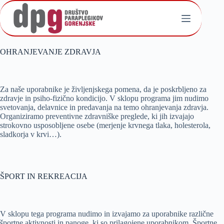
OHRANJEVANJE ZDRAVJA
Za naše uporabnike je življenjskega pomena, da je poskrbljeno za
zdravje in psiho-fizično kondicijo. V sklopu programa jim nudimo
svetovanja, delavnice in predavanja na temo ohranjevanja zdravja.
Organiziramo preventivne zdravniške preglede, ki jih izvajajo
strokovno usposobljene osebe (merjenje krvnega tlaka, holesterola,
sladkorja v krvi…).
ŠPORT IN REKREACIJA
V sklopu tega programa nudimo in izvajamo za uporabnike različne
športne aktivnosti in panoge, ki so prilagojene uporabnikom. Športne